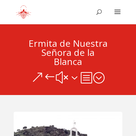
Ermita de Nuestra
Señora de la
Blanca
&#x3b;